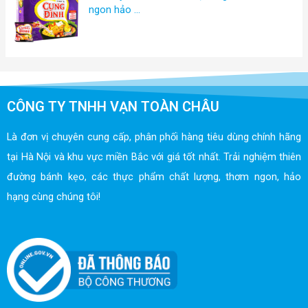
ngon hảo …
CÔNG TY TNHH VẠN TOÀN CHÂU
Là đơn vị chuyên cung cấp, phân phối hàng tiêu dùng chính hãng
tại Hà Nội và khu vực miền Bắc với giá tốt nhất. Trải nghiệm thiên
đường bánh kẹo, các thực phẩm chất lượng, thơm ngon, hảo
hạng cùng chúng tôi!