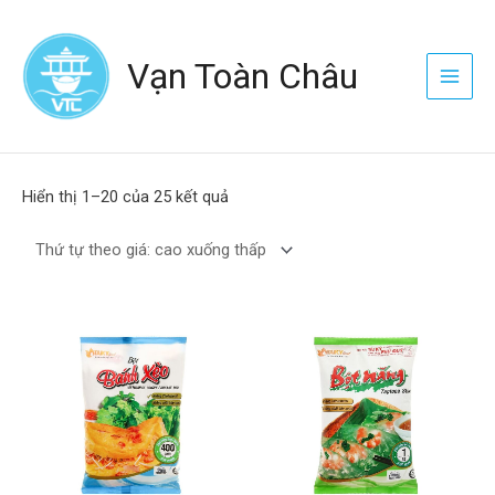
Nhảy
Main
tới
Menu
Vạn Toàn Châu
nội
dung
Được
sắp
Hiển thị 1–20 của 25 kết quả
xếp
theo
giá:
cao
đến
thấp