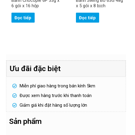
Bánh Chocopie 6P 33g x
Bánh Swing Bò 63G 48g
ố
ê
đ
6 gói x 16 hộp
x 5 gói x 8 bịch
n
i
ệ
Đọc tiếp
Đọc tiếp
n
Gửi
t
h
o
ạ
i
!
*
Ưu đãi đặc biệt
Miễn phí giao hàng trong bán kính 5km
Được xem hàng trước khi thanh toán
Giảm giá khi đặt hàng số lượng lớn
Sản phẩm