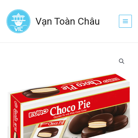
Nhảy
Main
tới
Menu
Vạn Toàn Châu
nội
dung