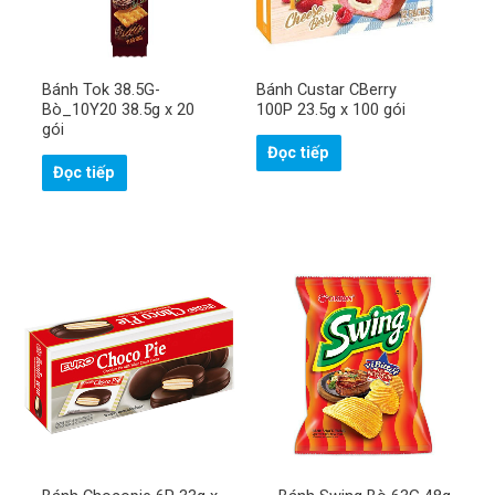
Bánh Tok 38.5G-
Bánh Custar CBerry
Bò_10Y20 38.5g x 20
100P 23.5g x 100 gói
gói
Đọc tiếp
Đọc tiếp
H
ọ
v
à
S
t