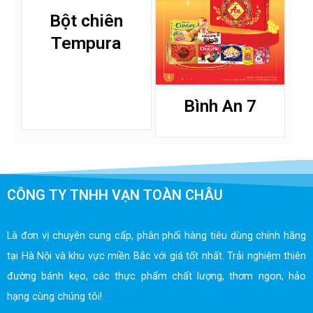
Bột chiên
Tempura
Bình An 7
CÔNG TY TNHH VẠN TOÀN CHÂU
Là đơn vị chuyên cung cấp, phân phối hàng tiêu dùng chính hãng
tại Hà Nội và khu vực miền Bắc với giá tốt nhất. Trải nghiệm thiên
đường bánh kẹo, các thực phẩm chất lượng, thơm ngon, hảo
hạng cùng chúng tôi!