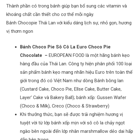
Thành phần có trong bánh giúp bạn bổ sung các vitamin và
khoáng chất cần thiết cho cơ thể mỗi ngày.
Bánh Chocopie Thái Lan với kiểu dáng lịch sự, nhỏ gọn, hương
vị thơm ngon
Bánh Choco Pie Sô Cô La Euro Choco Pie
Chocolate –
EUROPEAN FOOD là một hãng bánh kẹo
hàng đầu của Thái Lan. Công ty hiện phân phối 100 loại
sản phẩm bánh kẹo mang nhãn hiệu Euro trên toàn thế
giới trong đó có Việt Nam như dòng Bánh bông lan
(Custard Cake, Choco Pie, Ellse Cake, Butter Cake,
Layer’ Cake và Bakery Ball); bánh xốp: Gussen Wafer
(Choco & Milk), Creco (Choco & Strawberry)
Khi thưởng thức, bạn sẽ được trải nghiệm hương vị
tuyệt vời từ lớp bánh xốp mịn với sô cô la chảy ngọt
ngào bên ngoài đến lớp nhân marshmallow dẻo dai hấp
dẫn bên trong.