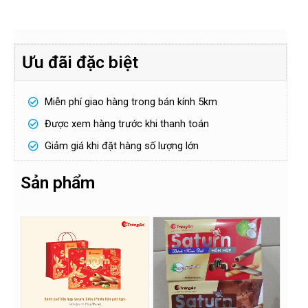
Ưu đãi đặc biệt
H
ọ
v
à
Miễn phí giao hàng trong bán kính 5km
S
t
ố
ê
đ
Được xem hàng trước khi thanh toán
n
i
ệ
Giảm giá khi đặt hàng số lượng lớn
n
Gửi
t
h
Sản phẩm
o
ạ
i
!
*