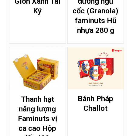
Giòn Xanh Tài
dưỡng ngũ
Ký
cốc (Granola)
faminuts Hũ
nhựa 280 g
Bánh Pháp
Thanh hạt
Challot
năng lượng
Faminuts vị
ca cao Hộp