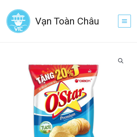
Nhảy
Main
tới
Menu
Vạn Toàn Châu
nội
dung