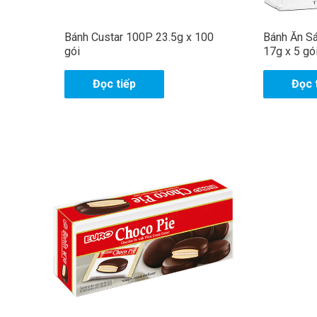
ê
đ
n
i
ệ
Bánh Custar 100P 23.5g x 100
Bánh Ăn S
n
G
t
gói
17g x 5 gói
h
o
ạ
Đọc tiếp
Đọc 
i
!
*