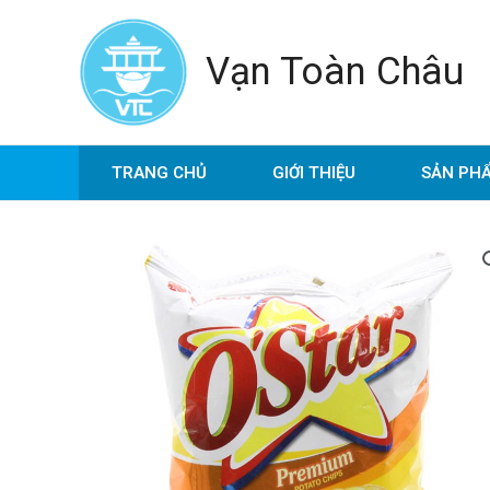
Nhảy
tới
Vạn Toàn Châu
nội
dung
TRANG CHỦ
GIỚI THIỆU
SẢN PH