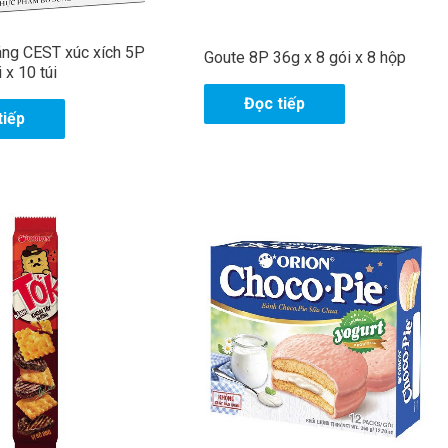
áng CEST xúc xích 5P
Goute 8P 36g x 8 gói x 8 hộp
ửi
 x 10 túi
Đọc tiếp
tiếp