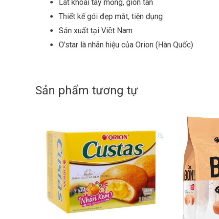
Lát khoai tây mỏng, giòn tan
Thiết kế gói đẹp mắt, tiện dụng
Sản xuất tại Việt Nam
O’star là nhãn hiệu của Orion (Hàn Quốc)
Sản phẩm tương tự
H
ọ
v
à
S
t
ố