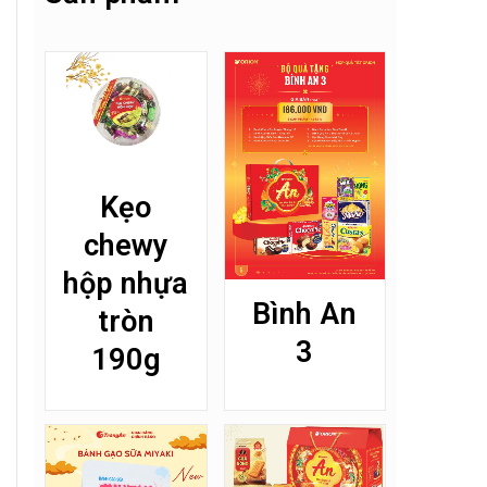
Kẹo
chewy
hộp nhựa
Bình An
tròn
3
190g