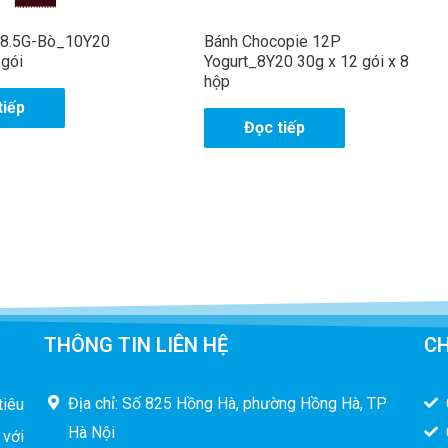
38.5G-Bò_10Y20
Bánh Chocopie 12P
 gói
Yogurt_8Y20 30g x 12 gói x 8
hộp
tiếp
Đọc tiếp
THÔNG TIN LIÊN HỆ
CH
Địa chỉ: Số 825 Hồng Hà, phường Hồng Hà, TP
tiêu
Hà Nội
 với