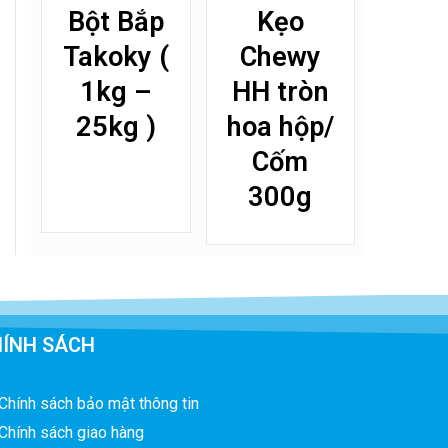
Bột Bắp
Kẹo
Takoky (
Chewy
1kg –
HH tròn
25kg )
hoa hộp/
Cốm
300g
ÍNH SÁCH
Chính sách bảo mật thông tin
Chính sách giao hàng