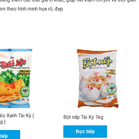
èm theo hình minh họa rõ, đẹp.
èo Xanh Tài Ký (
Bột nếp Tài Ký 1kg
g )
Đọc tiếp
tiếp