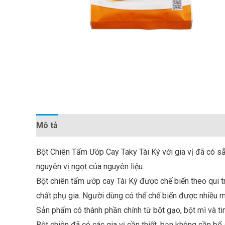
Mô tả
Đánh giá (0)
Bột Chiên Tẩm Ướp Cay Taky Tài Ký với gia vị đã có s
nguyên vị ngọt của nguyên liệu.
Bột chiên tẩm ướp cay Tài Ký được chế biến theo qui 
chất phụ gia. Người dùng có thể chế biến được nhiều m
Sản phẩm có thành phần chính từ bột gạo, bột mì và ti
Bột chiên đã có các gia vị cần thiết, bạn không cần bổ s