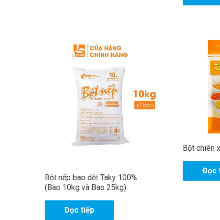
H
ọ
v
à
S
t
ố
ê
đ
n
i
ệ
n
G
t
h
o
ạ
i
!
*
Bột chiên 
Đọc 
Bột nếp bao dệt Taky 100%
(Bao 10kg và Bao 25kg)
Đọc tiếp