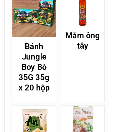
Mắm ông
tây
Bánh
Jungle
Boy Bò
35G 35g
x 20 hộp