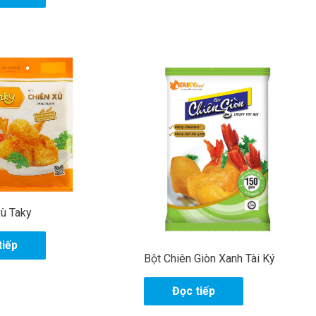
ửi
xù Taky
tiếp
Bột Chiên Giòn Xanh Tài Ký
Đọc tiếp