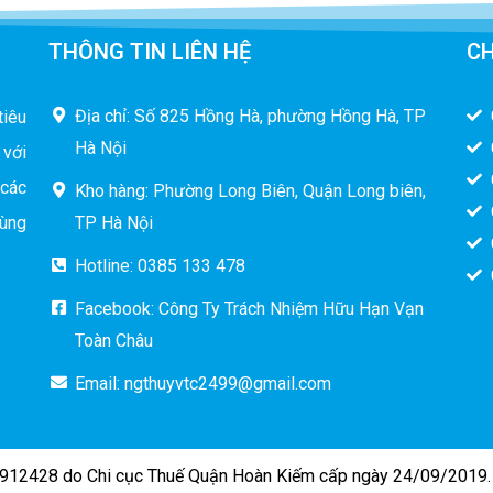
THÔNG TIN LIÊN HỆ
CH
Địa chỉ: Số 825 Hồng Hà, phường Hồng Hà, TP
tiêu
Hà Nội
 với
 các
Kho hàng: Phường Long Biên, Quận Long biên,
cùng
TP Hà Nội
Hotline: 0385 133 478
Facebook: Công Ty Trách Nhiệm Hữu Hạn Vạn
Toàn Châu
Email:
ngthuyvtc2499@gmail.com
12428 do Chi cục Thuế Quận Hoàn Kiếm cấp ngày 24/09/2019. T