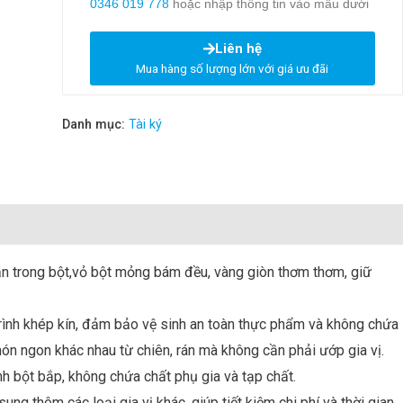
0346 019 778
hoặc nhập thông tin vào mẫu dưới
Liên hệ
Mua hàng số lượng lớn với giá ưu đãi
Danh mục:
Tài ký
ẵn trong bột,vỏ bột mỏng bám đều, vàng giòn thơm thơm, giữ
trình khép kín, đảm bảo vệ sinh an toàn thực phẩm và không chứa
ón ngon khác nhau từ chiên, rán mà không cần phải ướp gia vị.
nh bột bắp, không chứa chất phụ gia và tạp chất.
ung thêm các loại gia vị khác, giúp tiết kiệm chi phí và thời gian.