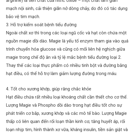
arginine) là tiền chất của nitric oxide – một chất làm giãn
mạch nội sinh, cải thiện giãn nở dòng chảy, do đó có tác dụng
bảo vệ tim mạch.
3. Hỗ trợ kiểm soát bệnh tiểu đường
Ngoài chất xơ thì trong các loại ngũ cốc và hạt còn chứa một
nguồn magie dồi dào. Magie là yếu tố enzym tham gia vào quá
trình chuyển hóa glucose và cũng có mối liên hệ nghịch giữa
magie trong chế độ ăn và tỷ lệ mắc bệnh tiểu đường loại 2.
Thay thế các loại thực phẩm có nhiều tinh bột và đường bằng
hạt điều, có thể hỗ trợ làm giảm lượng đường trong máu.
4. Tốt cho xương khớp, giúp răng chắc khỏe
Hạt điều chứa rất nhiều loại khoáng chất cần thiết cho cơ thể.
Lượng Magie và Phospho dồi dào trong hạt điều tốt cho sự
phát triển cơ bắp, xương khớp và các mô tế bào. Lượng Magie
thấp có liên quan đến rối loạn thần kinh cơ, tăng huyết áp, rối
loạn nhịp tim, hình thành xơ vữa, kháng insulin, tiền sản giật và