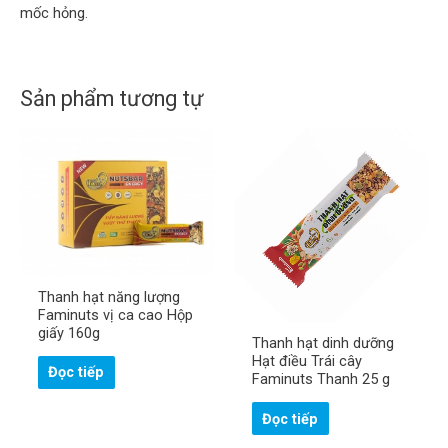
mốc hỏng.
Sản phẩm tương tự
H
ọ
v
à
S
t
ố
Thanh hạt năng lượng
ê
đ
n
Faminuts vị ca cao Hộp
i
ệ
giấy 160g
Thanh hạt dinh dưỡng
n
Gửi
t
Hạt điều Trái cây
Đọc tiếp
h
Faminuts Thanh 25 g
o
ạ
i
Đọc tiếp
!
*