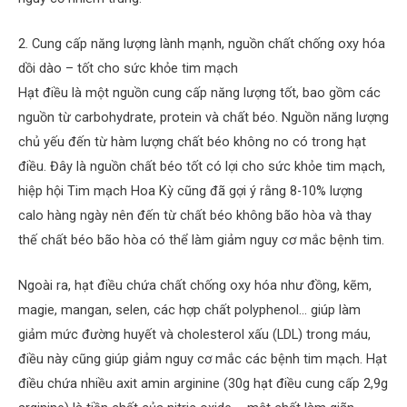
2. Cung cấp năng lượng lành mạnh, nguồn chất chống oxy hóa
dồi dào – tốt cho sức khỏe tim mạch
Hạt điều là một nguồn cung cấp năng lượng tốt, bao gồm các
nguồn từ carbohydrate, protein và chất béo. Nguồn năng lượng
chủ yếu đến từ hàm lượng chất béo không no có trong hạt
điều. Đây là nguồn chất béo tốt có lợi cho sức khỏe tim mạch,
hiệp hội Tim mạch Hoa Kỳ cũng đã gợi ý rằng 8-10% lượng
calo hàng ngày nên đến từ chất béo không bão hòa và thay
thế chất béo bão hòa có thể làm giảm nguy cơ mắc bệnh tim.
Ngoài ra, hạt điều chứa chất chống oxy hóa như đồng, kẽm,
magie, mangan, selen, các hợp chất polyphenol… giúp làm
giảm mức đường huyết và cholesterol xấu (LDL) trong máu,
điều này cũng giúp giảm nguy cơ mắc các bệnh tim mạch. Hạt
điều chứa nhiều axit amin arginine (30g hạt điều cung cấp 2,9g