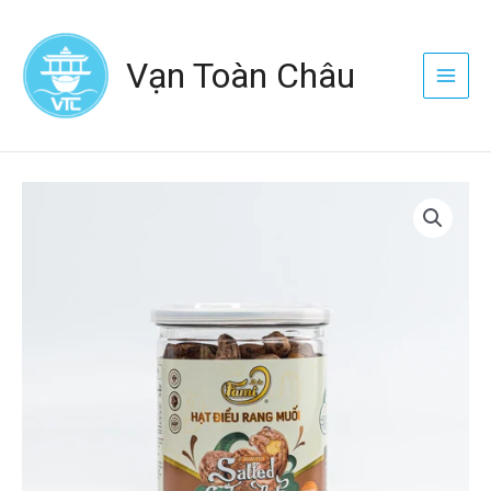
Nhảy
Main
tới
Menu
Vạn Toàn Châu
nội
dung