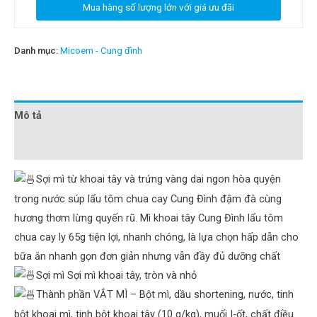
Mua hàng số lượng lớn với giá ưu đãi
Danh mục:
Micoem - Cung đình
Mô tả
Đánh giá (0)
Sợi mì từ khoai tây và trứng vàng dai ngon hòa quyện
trong nước súp lẩu tôm chua cay Cung Đình đậm đà cùng
hương thơm lừng quyến rũ. Mì khoai tây Cung Đình lẩu tôm
chua cay ly 65g tiện lợi, nhanh chóng, là lựa chọn hấp dẫn cho
bữa ăn nhanh gọn đơn giản nhưng vẫn đầy đủ dưỡng chất
Sợi mì Sợi mì khoai tây, tròn và nhỏ
Thành phần VẮT MÌ – Bột mì, dầu shortening, nước, tinh
bột khoai mì, tinh bột khoai tây (10 g/kg), muối I-ốt, chất điều