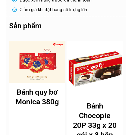
Được xem hàng trước khi thanh toán
ố
ê
đ
n
Giảm giá khi đặt hàng số lượng lớn
i
ệ
n
Gửi
t
Sản phẩm
h
o
ạ
i
!
*
Bánh quy bơ
Monica 380g
Bánh
Chocopie
20P 33g x 20
gói x 8 hộp