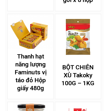
Thanh hạt
năng lượng
BỘT CHIÊN
Faminuts vị
XÙ Takoky
táo đỏ Hộp
100G – 1KG
giấy 480g