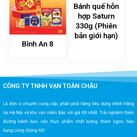
Bánh quế hỗn
hợp Saturn
330g (Phiên
bản giới hạn)
Bình An 8
CÔNG TY TNHH VẠN TOÀN CHÂU
Là đơn vị chuyên cung cấp, phân phối hàng tiêu dùng chính hãng
tại Hà Nội và khu vực miền Bắc với giá tốt nhất. Trải nghiệm thiên
đường bánh kẹo, các thực phẩm chất lượng, thơm ngon, hảo
hạng cùng chúng tôi!