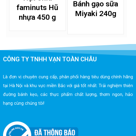
Bánh gạo sữa
faminuts Hũ
Miyaki 240g
nhựa 450 g
CÔNG TY TNHH VẠN TOÀN CHÂU
Là đơn vị chuyên cung cấp, phân phối hàng tiêu dùng chính hãng
tại Hà Nội và khu vực miền Bắc với giá tốt nhất. Trải nghiệm thiên
đường bánh kẹo, các thực phẩm chất lượng, thơm ngon, hảo
hạng cùng chúng tôi!