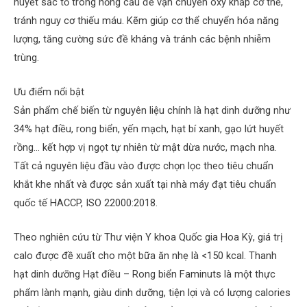
huyết sắc tố trong hồng cầu để vận chuyển oxy khắp cơ thể,
tránh nguy cơ thiếu máu. Kẽm giúp cơ thể chuyển hóa năng
lượng, tăng cường sức đề kháng và tránh các bệnh nhiễm
trùng.
Ưu điểm nổi bật
Sản phẩm chế biến từ nguyên liệu chính là hạt dinh dưỡng như
34% hạt điều, rong biển, yến mạch, hạt bí xanh, gạo lứt huyết
rồng… kết hợp vị ngọt tự nhiên từ mật dừa nước, mạch nha.
Tất cả nguyên liệu đầu vào được chọn lọc theo tiêu chuẩn
khắt khe nhất và được sản xuất tại nhà máy đạt tiêu chuẩn
quốc tế HACCP, ISO 22000:2018.
Theo nghiên cứu từ Thư viện Y khoa Quốc gia Hoa Kỳ, giá trị
calo được đề xuất cho một bữa ăn nhẹ là <150 kcal. Thanh
hạt dinh dưỡng Hạt điều – Rong biển Faminuts là một thực
phẩm lành mạnh, giàu dinh dưỡng, tiện lợi và có lượng calories