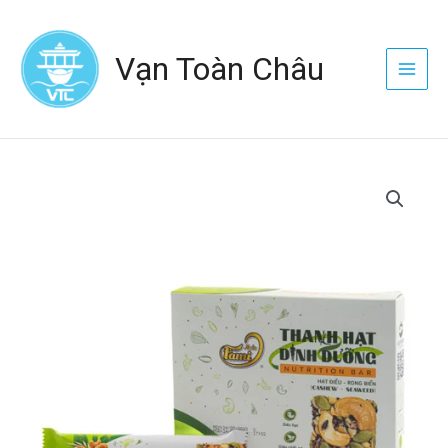
Nhảy
Main
tới
Menu
Vạn Toàn Châu
nội
dung