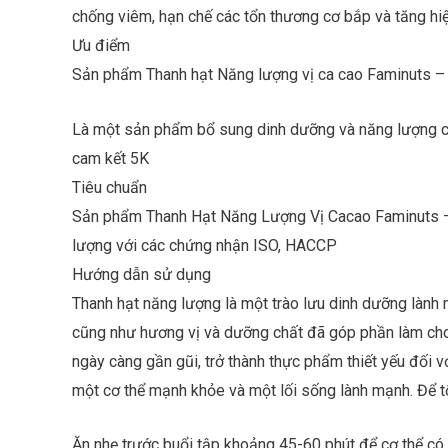
chống viêm, hạn chế các tổn thương cơ bắp và tăng hi
Ưu điểm
Sản phẩm Thanh hạt Năng lượng vị ca cao Faminuts – N
Là một sản phẩm bổ sung dinh dưỡng và năng lượng c
cam kết 5K
Tiêu chuẩn
Sản phẩm Thanh Hạt Năng Lượng Vị Cacao Faminuts – 
H
ọ
lượng với các chứng nhận ISO, HACCP
v
à
S
Hướng dẫn sử dụng
t
ố
ê
đ
Thanh hạt năng lượng là một trào lưu dinh dưỡng lành m
n
i
ệ
cũng như hương vị và dưỡng chất đã góp phần làm cho
n
G
t
ngày càng gần gũi, trở thành thực phẩm thiết yếu đối
h
o
một cơ thể mạnh khỏe và một lối sống lành mạnh. Để tố
ạ
i
!
*
Ăn nhẹ trước buổi tập khoảng 45-60 phút để cơ thể có t