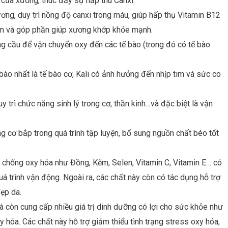
n của xương, thúc đẩy sự hấp thu Canxi.
ơng, duy trì nồng độ canxi trong máu, giúp hấp thụ Vitamin B12
tim và góp phần giúp xương khớp khỏe mạnh.
ng cầu để vận chuyển oxy đến các tế bào (trong đó có tế bào
bào nhất là tế bào cơ, Kali có ảnh hưởng đến nhịp tim và sức co
uy trì chức năng sinh lý trong cơ, thần kinh…và đặc biệt là vận
 cơ bắp trong quá trình tập luyện, bổ sung nguồn chất béo tốt
 chống oxy hóa như Đồng, Kẽm, Selen, Vitamin C, Vitamin E… có
uá trình vận động. Ngoài ra, các chất này còn có tác dụng hỗ trợ
đẹp da.
 còn cung cấp nhiều giá trị dinh dưỡng có lợi cho sức khỏe như
y hóa. Các chất này hỗ trợ giảm thiểu tình trạng stress oxy hóa,