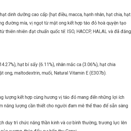
hạt dinh dưỡng cao cấp (hạt điều, macca, hạnh nhân, hạt chia, hạt
g đường mía, vị ngọt từ mật ong kết hợp táo đỏ hoà quyện tạo
từ thiên nhiên đạt chuẩn quốc tế: ISO, HACCP, HALAL và đã đăng
4.27%), hạt bí sấy (6.11%), nhân mắc ca (3.06%), hạt chia
ật ong, maltodextrin, muối, Natural Vitamin E (E307b).
ng lượng kết hợp cùng hương vị táo đỏ mang đến những lợi ích
thêm năng lượng cần thiết cho người đam mê thể thao để sẵn sàng
 duy trì chức năng thần kinh và cơ bình thường, trương lực lên