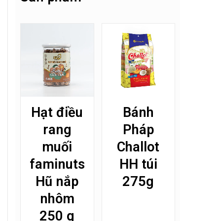
Hạt điều
Bánh
rang
Pháp
muối
Challot
faminuts
HH túi
Hũ nắp
275g
nhôm
250 g