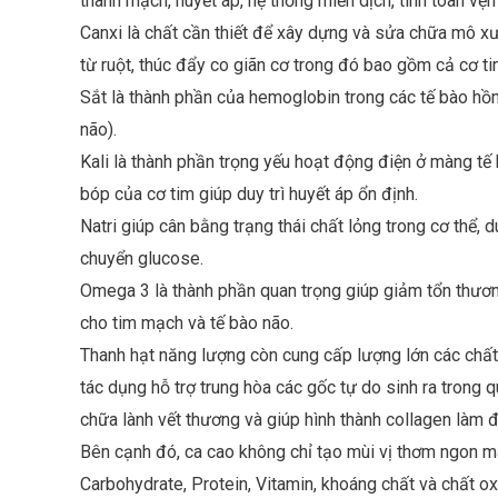
thành mạch, huyết áp, hệ thống miễn dịch, tính toàn vẹ
Canxi là chất cần thiết để xây dựng và sửa chữa mô xư
từ ruột, thúc đẩy co giãn cơ trong đó bao gồm cả cơ 
Sắt là thành phần của hemoglobin trong các tế bào hồ
não).
Kali là thành phần trọng yếu hoạt động điện ở màng tế 
bóp của cơ tim giúp duy trì huyết áp ổn định.
Natri giúp cân bằng trạng thái chất lỏng trong cơ thể, d
chuyển glucose.
Omega 3 là thành phần quan trọng giúp giảm tổn thương
cho tim mạch và tế bào não.
Thanh hạt năng lượng còn cung cấp lượng lớn các chất
tác dụng hỗ trợ trung hòa các gốc tự do sinh ra trong q
chữa lành vết thương và giúp hình thành collagen làm 
Bên cạnh đó, ca cao không chỉ tạo mùi vị thơm ngon mà
Carbohydrate, Protein, Vitamin, khoáng chất và chất ox