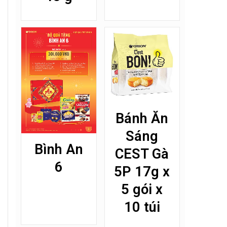
Bánh Ăn
Sáng
Bình An
CEST Gà
6
5P 17g x
5 gói x
10 túi