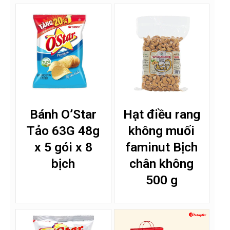
Bánh O’Star
Hạt điều rang
Tảo 63G 48g
không muối
x 5 gói x 8
faminut Bịch
bịch
chân không
500 g