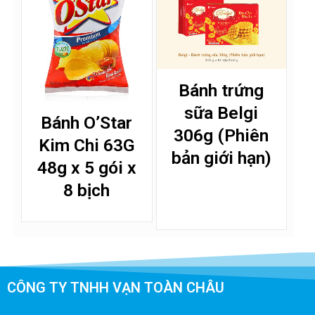
Bánh trứng
sữa Belgi
Bánh O’Star
306g (Phiên
Kim Chi 63G
bản giới hạn)
48g x 5 gói x
8 bịch
CÔNG TY TNHH VẠN TOÀN CHÂU