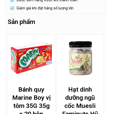
Được xem hàng trước khi thanh toán
H
ọ
Giảm giá khi đặt hàng số lượng lớn
v
à
S
t
ố
Sản phẩm
ê
đ
n
i
ệ
n
Gửi
t
h
o
ạ
i
!
*
Bánh quy
Hạt dinh
Marine Boy vị
dưỡng ngũ
tôm 35G 35g
cốc Muesli
x 20 hộp
Faminuts Hũ