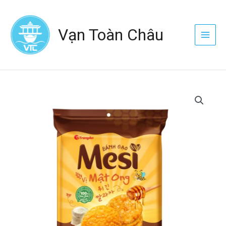
Nhảy
Main
tới
Menu
Vạn Toàn Châu
nội
dung