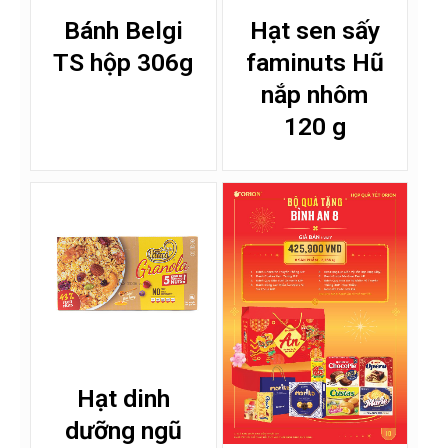
Bánh Belgi
Hạt sen sấy
TS hộp 306g
faminuts Hũ
nắp nhôm
120 g
Hạt dinh
dưỡng ngũ