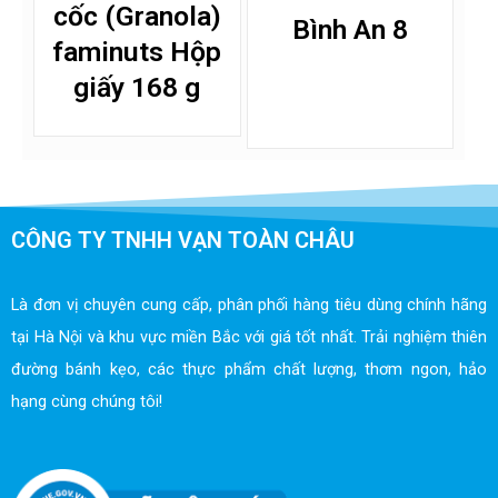
cốc (Granola)
Bình An 8
faminuts Hộp
giấy 168 g
CÔNG TY TNHH VẠN TOÀN CHÂU
Là đơn vị chuyên cung cấp, phân phối hàng tiêu dùng chính hãng
tại Hà Nội và khu vực miền Bắc với giá tốt nhất. Trải nghiệm thiên
đường bánh kẹo, các thực phẩm chất lượng, thơm ngon, hảo
hạng cùng chúng tôi!