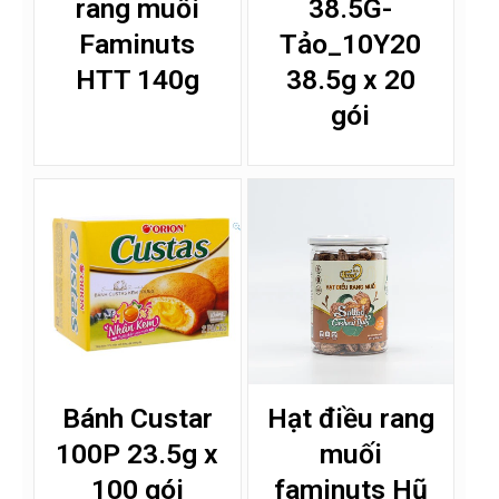
rang muối
38.5G-
Faminuts
Tảo_10Y20
HTT 140g
38.5g x 20
gói
Bánh Custar
Hạt điều rang
100P 23.5g x
muối
100 gói
faminuts Hũ