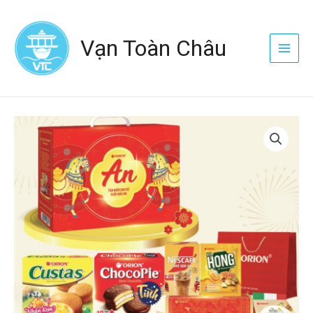
Nhảy
Main
tới
Menu
Vạn Toàn Châu
nội
dung