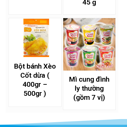
45 g
Bột bánh Xèo
Cốt dừa (
Mì cung đình
400gr –
ly thường
500gr )
(gồm 7 vị)