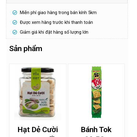
H
Miễn phí giao hàng trong bán kính 5km
ọ
v
Được xem hàng trước khi thanh toán
à
S
t
ố
Giảm giá khi đặt hàng số lượng lớn
ê
đ
n
i
ệ
Sản phẩm
n
Gửi
t
h
o
ạ
i
!
*
Hạt Dẻ Cười
Bánh Tok