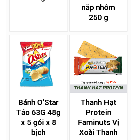
nắp nhôm
250 g
Bánh O’Star
Thanh Hạt
Tảo 63G 48g
Protein
x 5 gói x 8
Faminuts Vị
bịch
Xoài Thanh