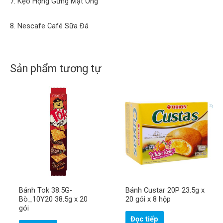
7. Kẹo Họng Gừng Mật Ong
8. Nescafe Café Sữa Đá
Sản phẩm tương tự
Bánh Tok 38.5G-
Bánh Custar 20P 23.5g x
Bò_10Y20 38.5g x 20
20 gói x 8 hộp
gói
Đọc tiếp