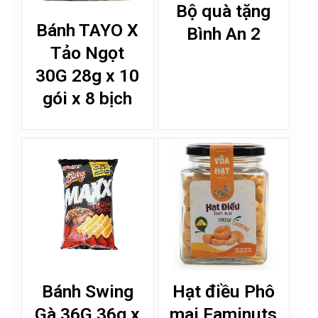
Bộ quà tặng
Bánh TAYO X
Bình An 2
Tảo Ngọt
30G 28g x 10
gói x 8 bịch
Bánh Swing
Hạt điều Phô
Gà 36G 36g x
mai Faminuts