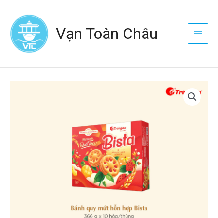
Nhảy
Main
tới
Menu
Vạn Toàn Châu
nội
dung