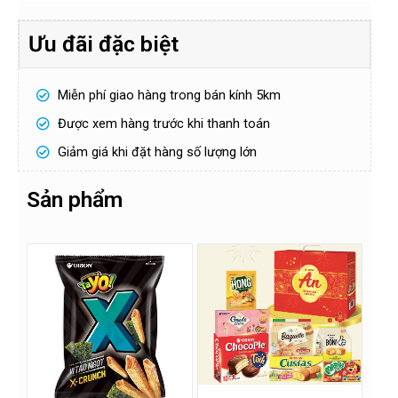
Ưu đãi đặc biệt
H
Miễn phí giao hàng trong bán kính 5km
ọ
v
à
Được xem hàng trước khi thanh toán
S
t
ố
ê
đ
Giảm giá khi đặt hàng số lượng lớn
n
i
ệ
n
Sản phẩm
Gửi
t
h
o
ạ
i
!
*