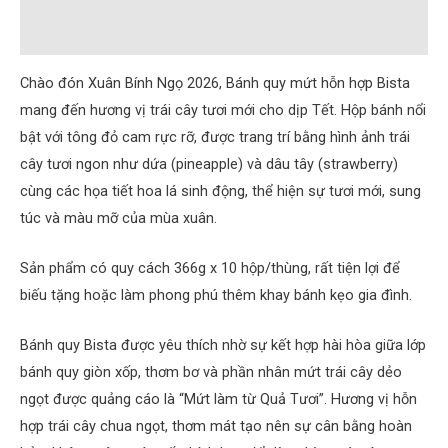
Đánh giá (0)
Chào đón Xuân Bính Ngọ 2026, Bánh quy mứt hỗn hợp Bista
mang đến hương vị trái cây tươi mới cho dịp Tết. Hộp bánh nổi
bật với tông đỏ cam rực rỡ, được trang trí bằng hình ảnh trái
cây tươi ngon như dứa (pineapple) và dâu tây (strawberry)
cùng các họa tiết hoa lá sinh động, thể hiện sự tươi mới, sung
túc và màu mỡ của mùa xuân.
Sản phẩm có quy cách 366g x 10 hộp/thùng, rất tiện lợi để
biếu tặng hoặc làm phong phú thêm khay bánh kẹo gia đình.
Bánh quy Bista được yêu thích nhờ sự kết hợp hài hòa giữa lớp
bánh quy giòn xốp, thơm bơ và phần nhân mứt trái cây dẻo
ngọt được quảng cáo là “Mứt làm từ Quả Tươi”. Hương vị hỗn
hợp trái cây chua ngọt, thơm mát tạo nên sự cân bằng hoàn