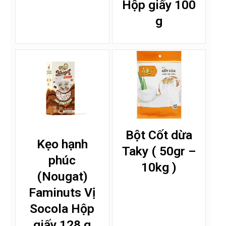
Hộp giấy 100
g
Bột Cốt dừa
Kẹo hạnh
Taky ( 50gr –
phúc
10kg )
(Nougat)
Faminuts Vị
Socola Hộp
giấy 128 g