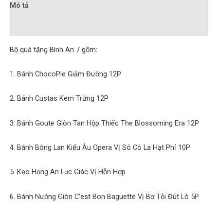
Mô tả
Đánh giá (0)
Bộ quà tặng Bình An 7 gồm:
1. Bánh ChocoPie Giảm Đường 12P
2. Bánh Custas Kem Trứng 12P
3. Bánh Goute Giòn Tan Hộp Thiếc The Blossoming Era 12P
4. Bánh Bông Lan Kiểu Âu Opera Vị Sô Cô La Hạt Phỉ 10P
5. Kẹo Họng An Lục Giác Vị Hỗn Hợp
6. Bánh Nướng Giòn C’est Bon Baguette Vị Bơ Tỏi Đút Lò 5P