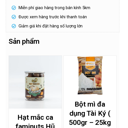
Miễn phí giao hàng trong bán kính 5km
H
Được xem hàng trước khi thanh toán
ọ
v
Giảm giá khi đặt hàng số lượng lớn
à
S
t
ố
ê
đ
Sản phẩm
n
i
ệ
n
Gửi
t
h
o
ạ
i
!
*
Bột mì đa
dụng Tài Ký (
Hạt mắc ca
500gr – 25kg
faminuts Hũ