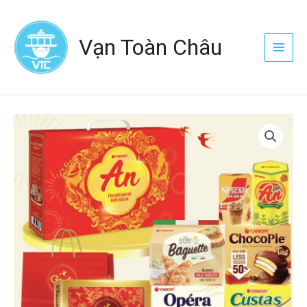
Nhảy
Main
tới
Menu
Vạn Toàn Châu
nội
dung