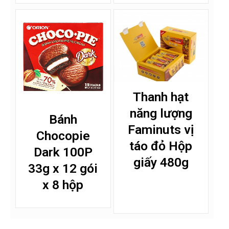
Thanh hạt
năng lượng
Bánh
Faminuts vị
Chocopie
táo đỏ Hộp
Dark 100P
giấy 480g
33g x 12 gói
x 8 hộp