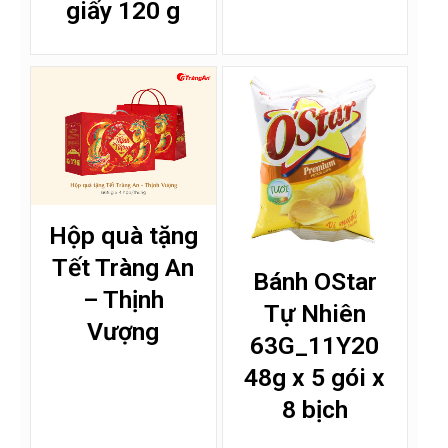
giấy 120 g
Hộp quà tặng
Tết Tràng An
Bánh OStar
– Thịnh
Tự Nhiên
Vượng
63G_11Y20
48g x 5 gói x
8 bịch