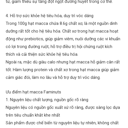
từ, giảm thiểu sự tăng đột ngột đường huyết trong cơ thể.
4. Hỗ trợ sức khỏe hệ tiêu hóa, duy trì vóc dáng
Trong 100g hạt macca chứa 8.6g chất xơ, là một nguồn dinh
dưỡng rất tốt cho hệ tiêu hóa. Chất xơ trong hạt macca hoạt
động như prebiotics, giúp giảm viêm, nuôi dưỡng các vi khuẩn
có lợi trong đường ruột, hỗ trợ điều trị hội chứng ruột kích
thích và cải thiện sức khỏe hệ tiêu hóa.
Ngoài ra, mặc dù giàu calo nhưng hạt macca hỗ giảm cân rất
tốt. Hàm lượng protein và chất xơ trong hạt macca giúp giảm
cảm giác đói, làm no lâu và hỗ trợ duy trì vóc dáng.
Ưu điểm hạt macca Faminuts
1. Nguyên liệu chất lượng, nguồn gốc rõ ràng
Nguyên liệu có nguồn gốc xuất xứ rõ ràng, được sàng lọc dựa
trên tiêu chuẩn khắt khe nhất
Sản phẩm được chế biến từ nguyên liệu tự nhiên, không chất