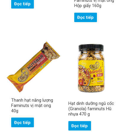
Faminuts vị mật ong
ạ
Đọc tiếp
i
Hộp giấy 160g
!
*
Đọc tiếp
Thanh hạt năng lượng
Hạt dinh dưỡng ngũ cốc
Faminuts vị mật ong
(Granola) faminuts Hũ
40g
nhựa 470 g
Đọc tiếp
Đọc tiếp