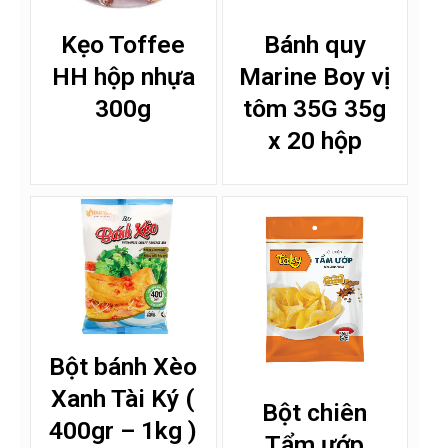
Kẹo Toffee
Bánh quy
HH hộp nhựa
Marine Boy vị
300g
tôm 35G 35g
x 20 hộp
Bột bánh Xèo
Xanh Tài Ký (
Bột chiên
400gr – 1kg )
Tẩm ướp