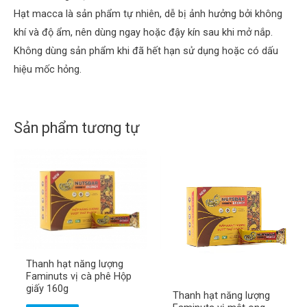
Hạt macca là sản phẩm tự nhiên, dễ bị ảnh hưởng bởi không
khí và độ ẩm, nên dùng ngay hoặc đậy kín sau khi mở nắp.
Không dùng sản phẩm khi đã hết hạn sử dụng hoặc có dấu
hiệu mốc hỏng.
Sản phẩm tương tự
H
ọ
v
à
S
t
ố
ê
đ
n
i
ệ
Thanh hạt năng lượng
n
Gửi
Faminuts vị cà phê Hộp
t
giấy 160g
h
Thanh hạt năng lượng
o