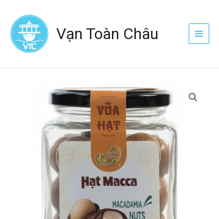
Nhảy
Main
tới
Menu
Vạn Toàn Châu
nội
dung