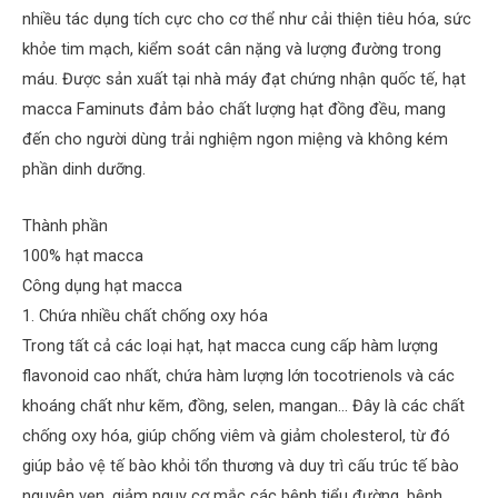
nhiều tác dụng tích cực cho cơ thể như cải thiện tiêu hóa, sức
khỏe tim mạch, kiểm soát cân nặng và lượng đường trong
máu. Được sản xuất tại nhà máy đạt chứng nhận quốc tế, hạt
macca Faminuts đảm bảo chất lượng hạt đồng đều, mang
đến cho người dùng trải nghiệm ngon miệng và không kém
phần dinh dưỡng.
Thành phần
100% hạt macca
Công dụng hạt macca
1. Chứa nhiều chất chống oxy hóa
Trong tất cả các loại hạt, hạt macca cung cấp hàm lượng
flavonoid cao nhất, chứa hàm lượng lớn tocotrienols và các
khoáng chất như kẽm, đồng, selen, mangan… Đây là các chất
chống oxy hóa, giúp chống viêm và giảm cholesterol, từ đó
giúp bảo vệ tế bào khỏi tổn thương và duy trì cấu trúc tế bào
nguyên vẹn, giảm nguy cơ mắc các bệnh tiểu đường, bệnh