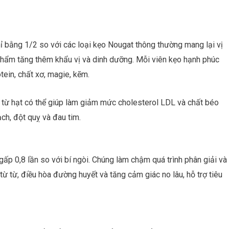
 bằng 1/2 so với các loại kẹo Nougat thông thường mang lại vị
 phẩm tăng thêm khẩu vị và dinh dưỡng. Mỗi viên kẹo hạnh phúc
tein, chất xơ, magie, kẽm.
từ hạt có thể giúp làm giảm mức cholesterol LDL và chất béo
ch, đột quỵ và đau tim.
p 0,8 lần so với bí ngòi. Chúng làm chậm quá trình phân giải và
ừ từ, điều hòa đường huyết và tăng cảm giác no lâu, hỗ trợ tiêu