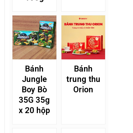
Bánh
Bánh
Jungle
trung thu
Boy Bò
Orion
35G 35g
x 20 hộp