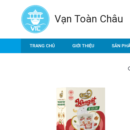
Nhảy
tới
Vạn Toàn Châu
nội
dung
TRANG CHỦ
GIỚI THIỆU
SẢN PH