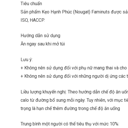
v
Tiêu chuẩn
à
S
t
Sản phẩm Kẹo Hạnh Phúc (Nougat) Faminuts được sản x
ố
ê
đ
n
i
ISO, HACCP.
ệ
n
G
t
Hướng dẫn sử dụng
h
o
Ăn ngay sau khi mở túi
ạ
i
!
*
Lưu ý:
+ Không nên sử dụng đối với phụ nữ mang thai và cho c
+ Không nên sử dụng đối với những người dị ứng các
Liều lượng khuyến nghị: Theo hướng dẫn chế độ ăn u
calo từ đường bổ sung mỗi ngày. Tuy nhiên, với mục t
trọng là hạn chế thêm đường trong chế độ ăn uống
Trung bình một người có thể tiêu thụ với mức 10%: