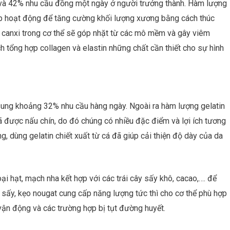
à 42% nhu cầu đồng một ngày ở người trưởng thành. Hàm lượng
p hoạt động để tăng cường khối lượng xương bằng cách thúc
ì canxi trong cơ thể sẽ góp nhặt từ các mô mềm và gây viêm
 tổng hợp collagen và elastin những chất cần thiết cho sự hình
ng khoảng 32% nhu cầu hàng ngày. Ngoài ra hàm lượng gelatin
được nấu chín, do đó chúng có nhiều đặc điểm và lợi ích tương
g, dùng gelatin chiết xuất từ cá đã giúp cải thiện độ dày của da
i hạt, mạch nha kết hợp với các trái cây sấy khô, cacao,…. để
ây sấy, kẹo nougat cung cấp năng lượng tức thì cho cơ thể phù hợp
vận động và các trường hợp bị tụt đường huyết.