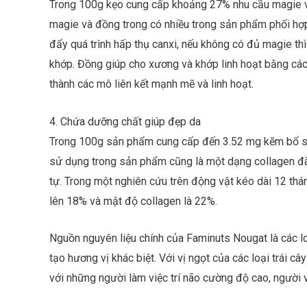
Trong 100g kẹo cung cấp khoảng 27% nhu cầu magie v
magie và đồng trong có nhiều trong sản phẩm phối hợ
đẩy quá trình hấp thụ canxi, nếu không có đủ magie th
khớp. Đồng giúp cho xương và khớp linh hoạt bằng cách
thành các mô liên kết mạnh mẽ và linh hoạt.
4. Chứa dưỡng chất giúp đẹp da
Trong 100g sản phẩm cung cấp đến 3.52 mg kẽm bổ su
sử dụng trong sản phẩm cũng là một dạng collagen đã 
tự. Trong một nghiên cứu trên động vật kéo dài 12 thán
lên 18% và mật độ collagen là 22%.
Nguồn nguyên liệu chính của Faminuts Nougat là các loạ
tạo hương vị khác biệt. Với vị ngọt của các loại trái c
với những người làm việc trí não cường độ cao, người 
H
ọ