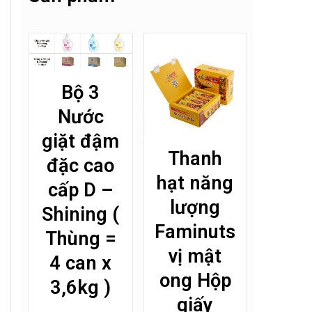
Bộ 3
Nước
giặt đậm
Thanh
đặc cao
hạt năng
cấp D –
lượng
Shining (
Faminuts
Thùng =
vị mật
4 can x
ong Hộp
3,6kg )
giấy