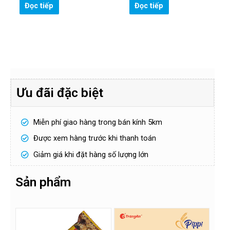
Gửi
Đọc tiếp
Đọc tiếp
t
h
o
ạ
i
!
*
Ưu đãi đặc biệt
Miễn phí giao hàng trong bán kính 5km
Được xem hàng trước khi thanh toán
Giảm giá khi đặt hàng số lượng lớn
Sản phẩm