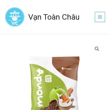
Nhảy
Main
tới
Menu
Vạn Toàn Châu
nội
dung