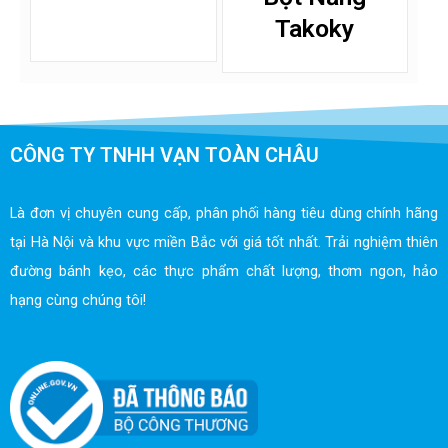
Takoky
CÔNG TY TNHH VẠN TOÀN CHÂU
Là đơn vị chuyên cung cấp, phân phối hàng tiêu dùng chính hãng
tại Hà Nội và khu vực miền Bắc với giá tốt nhất. Trải nghiệm thiên
đường bánh kẹo, các thực phẩm chất lượng, thơm ngon, hảo
hạng cùng chúng tôi!