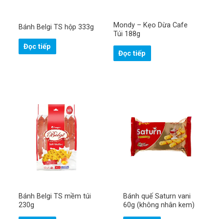
Mondy – Kẹo Dừa Cafe
Bánh Belgi TS hộp 333g
Túi 188g
Đọc tiếp
Đọc tiếp
H
ọ
v
à
S
t
ố
ê
Bánh Belgi TS mềm túi
Bánh quế Saturn vani
đ
n
i
230g
60g (không nhân kem)
ệ
n