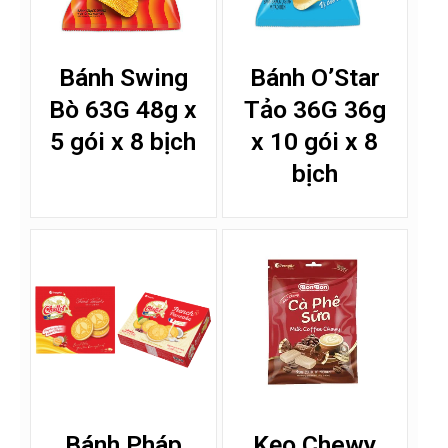
Bánh Swing
Bánh O’Star
Bò 63G 48g x
Tảo 36G 36g
5 gói x 8 bịch
x 10 gói x 8
bịch
Bánh Pháp
Kẹo Chewy