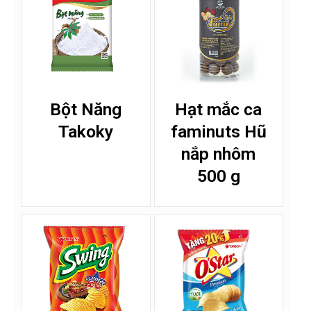
Bột Năng
Hạt mắc ca
Takoky
faminuts Hũ
nắp nhôm
500 g