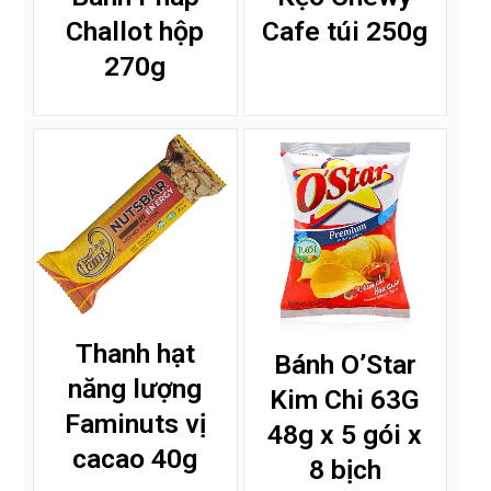
Challot hộp
Cafe túi 250g
270g
Thanh hạt
Bánh O’Star
năng lượng
Kim Chi 63G
Faminuts vị
48g x 5 gói x
cacao 40g
8 bịch