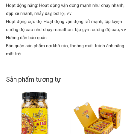
Hoạt dộng nặng: Hoạt động vận động mạnh như chạy nhanh,
đạp xe nhanh, nhảy dây, bơi lội, v.v.
Hoạt động cực độ: Hoạt động vận động rất mạnh, tập luyện
H
ọ
cường độ cao như chạy marathon, tập gym cường độ cao, v.v.
v
à
Hướng dẫn bảo quản
S
t
ố
Bản quản sản phẩm nơi khô ráo, thoáng mát, tránh ánh nắng
ê
đ
n
i
mặt trời.
ệ
n
Gửi
t
h
o
ạ
Sản phẩm tương tự
i
!
*