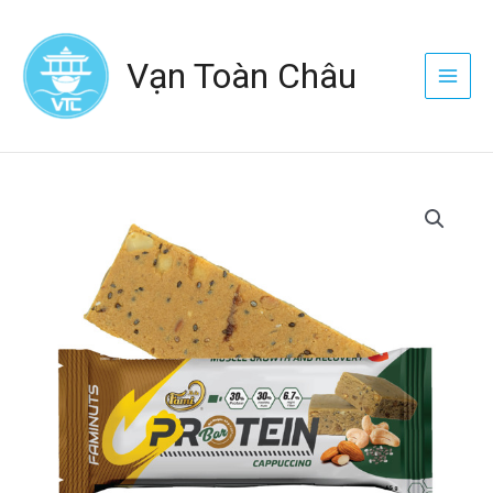
Nhảy
Main
tới
Menu
Vạn Toàn Châu
nội
dung