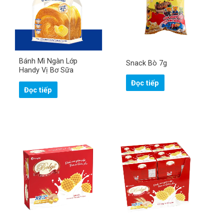
Bánh Mì Ngàn Lớp
Snack Bò 7g
Handy Vị Bơ Sữa
Đọc tiếp
Đọc tiếp
H
ọ
v
à
S
t
ố
ê
đ
n
i