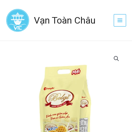
Nhảy
Main
tới
Menu
Vạn Toàn Châu
nội
dung