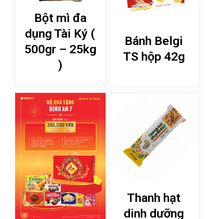
Bột mì đa
dụng Tài Ký (
Bánh Belgi
500gr – 25kg
TS hộp 42g
)
Thanh hạt
dinh dưỡng