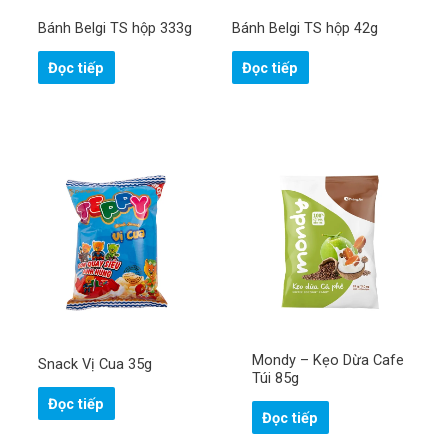
ệ
n
Bánh Belgi TS hộp 333g
Bánh Belgi TS hộp 42g
Gửi
t
h
o
Đọc tiếp
Đọc tiếp
ạ
i
!
*
Mondy – Kẹo Dừa Cafe
Snack Vị Cua 35g
Túi 85g
Đọc tiếp
Đọc tiếp