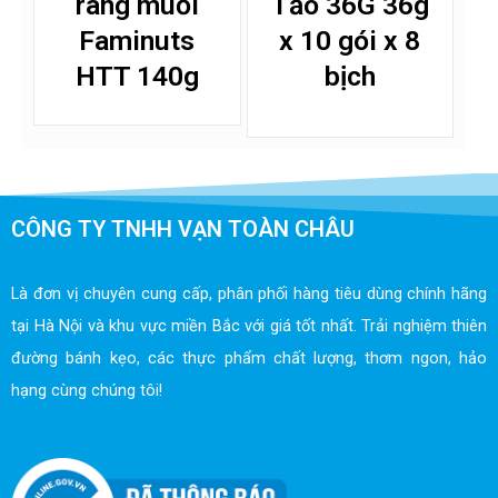
rang muối
Tảo 36G 36g
Faminuts
x 10 gói x 8
HTT 140g
bịch
CÔNG TY TNHH VẠN TOÀN CHÂU
Là đơn vị chuyên cung cấp, phân phối hàng tiêu dùng chính hãng
tại Hà Nội và khu vực miền Bắc với giá tốt nhất. Trải nghiệm thiên
đường bánh kẹo, các thực phẩm chất lượng, thơm ngon, hảo
hạng cùng chúng tôi!