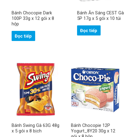
Bánh Chocopie Dark
Bánh Ăn Sáng CEST Gà
100P 33g x 12 gói x 8
5P 17g x 5 gói x 10 túi
hộp
Đọc tiếp
Đọc tiếp
Bánh Swing Gà 63G 48g
Bánh Chocopie 12P
x 5 gói x 8 bịch
Yogurt_8Y20 30g x 12
gói x 8 hộp