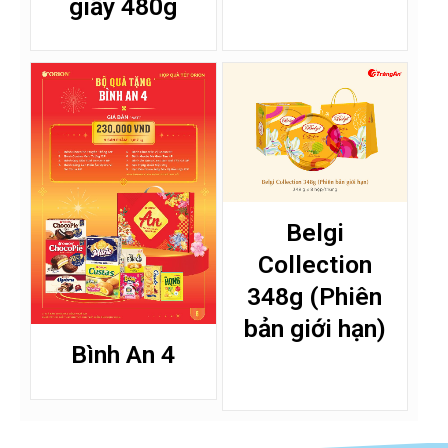
giấy 480g
Belgi
Collection
348g (Phiên
bản giới hạn)
Bình An 4