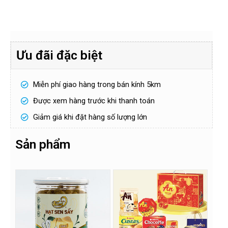
H
ọ
v
à
S
Ưu đãi đặc biệt
t
ố
ê
đ
n
i
ệ
Miễn phí giao hàng trong bán kính 5km
n
Gửi
t
h
Được xem hàng trước khi thanh toán
o
ạ
Giảm giá khi đặt hàng số lượng lớn
i
!
*
Sản phẩm