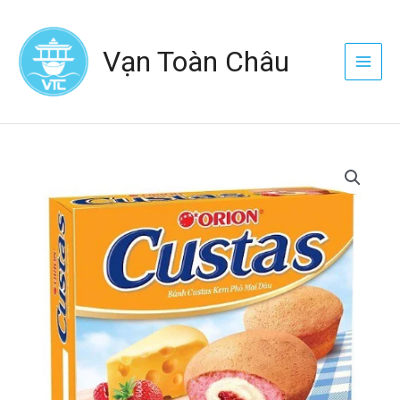
Nhảy
Main
tới
Menu
Vạn Toàn Châu
nội
dung