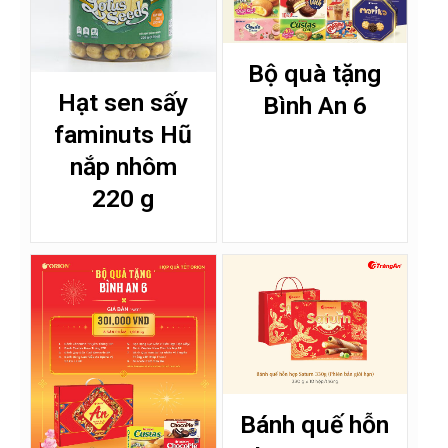
Bộ quà tặng
Hạt sen sấy
Bình An 6
faminuts Hũ
nắp nhôm
220 g
Bánh quế hỗn