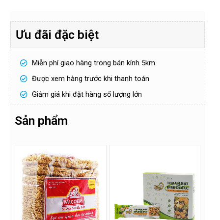
Ưu đãi đặc biệt
H
Miễn phí giao hàng trong bán kính 5km
ọ
v
Được xem hàng trước khi thanh toán
à
S
t
ố
ê
Giảm giá khi đặt hàng số lượng lớn
đ
n
i
ệ
n
Sản phẩm
Gửi
t
h
o
ạ
i
!
*