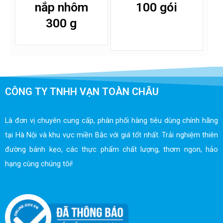
nắp nhôm
100 gói
300 g
CÔNG TY TNHH VẠN TOÀN CHÂU
Là đơn vị chuyên cung cấp, phân phối hàng tiêu dùng chính hãng
tại Hà Nội và khu vực miền Bắc với giá tốt nhất. Trải nghiệm thiên
đường bánh kẹo, các thực phẩm chất lượng, thơm ngon, hảo
hạng cùng chúng tôi!