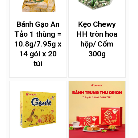
Bánh Gạo An
Kẹo Chewy
Tảo 1 thùng =
HH tròn hoa
10.8g/7.95g x
hộp/ Cốm
14 gói x 20
300g
túi