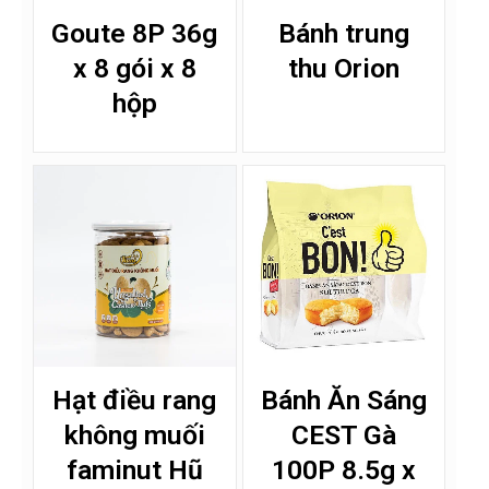
Goute 8P 36g
Bánh trung
x 8 gói x 8
thu Orion
hộp
Hạt điều rang
Bánh Ăn Sáng
không muối
CEST Gà
faminut Hũ
100P 8.5g x