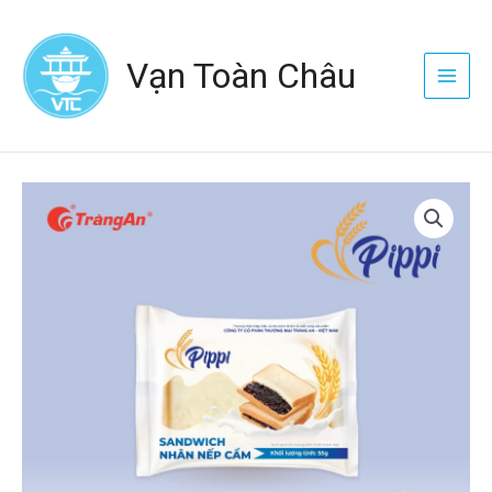
Nhảy
Main
tới
Menu
Vạn Toàn Châu
nội
dung