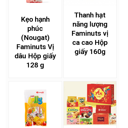
Thanh hạt
Kẹo hạnh
năng lượng
phúc
Faminuts vị
(Nougat)
ca cao Hộp
Faminuts Vị
giấy 160g
dâu Hộp giấy
128 g