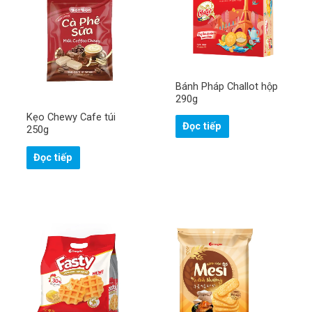
Bánh Pháp Challot hộp
290g
Kẹo Chewy Cafe túi
Đọc tiếp
250g
Đọc tiếp
H
ọ
v
à
S
t
ố
ê