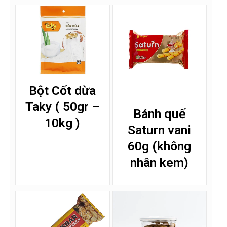
Bột Cốt dừa
Taky ( 50gr –
Bánh quế
10kg )
Saturn vani
60g (không
nhân kem)