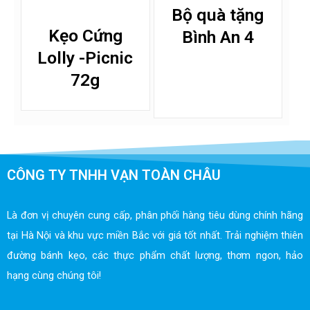
Bộ quà tặng
Kẹo Cứng
Bình An 4
Lolly -Picnic
72g
CÔNG TY TNHH VẠN TOÀN CHÂU
Là đơn vị chuyên cung cấp, phân phối hàng tiêu dùng chính hãng
tại Hà Nội và khu vực miền Bắc với giá tốt nhất. Trải nghiệm thiên
đường bánh kẹo, các thực phẩm chất lượng, thơm ngon, hảo
hạng cùng chúng tôi!