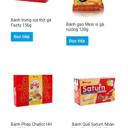
đ
n
i
ệ
n
Gửi
t
Bánh trứng sợi thịt gà
h
Bánh gạo Mesi vị gà
Fasty 156g
o
nướng 130g
ạ
i
Đọc tiếp
!
Đọc tiếp
*
Bánh Pháp Challot HH
Bánh Quế Saturn Nhân