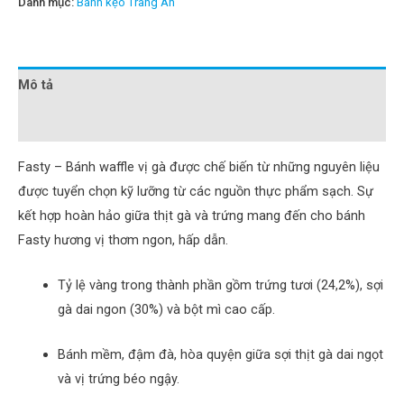
Danh mục:
Bánh kẹo Tràng An
Mô tả
Đánh giá (0)
Fasty – Bánh waffle vị gà được chế biến từ những nguyên liệu
được tuyển chọn kỹ lưỡng từ các nguồn thực phẩm sạch. Sự
kết hợp hoàn hảo giữa thịt gà và trứng mang đến cho bánh
Fasty hương vị thơm ngon, hấp dẫn.
Tỷ lệ vàng trong thành phần gồm trứng tươi (24,2%), sợi
gà dai ngon (30%) và bột mì cao cấp.
Bánh mềm, đậm đà, hòa quyện giữa sợi thịt gà dai ngọt
và vị trứng béo ngậy.