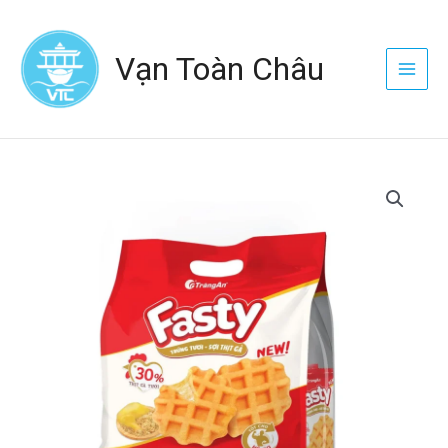
Nhảy
Main
tới
Menu
Vạn Toàn Châu
nội
dung