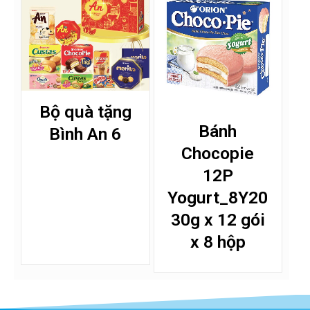
Bộ quà tặng
Bánh
Bình An 6
Chocopie
12P
Yogurt_8Y20
30g x 12 gói
x 8 hộp