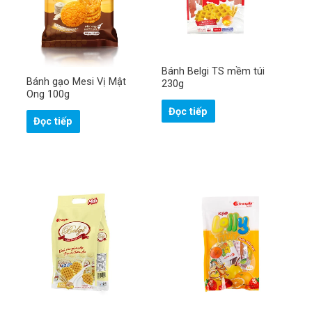
H
ọ
v
à
S
t
Bánh Belgi TS mềm túi
ố
ê
đ
Bánh gạo Mesi Vị Mật
230g
n
i
Ong 100g
ệ
n
Đọc tiếp
Gửi
t
Đọc tiếp
h
o
ạ
i
!
*